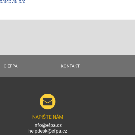
 pracoval pro
O EFPA
KONTAKT
NAPIŠTE NÁM
info@efpa.cz
helpdesk@efpa.cz