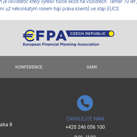
je likvidátor, který vyřešil tisíce škod na vozidlech. Téměř 10 let
yní už několikátým rokem hájí práva klientů ve stáji EUCS.
KONFERENCE
GMW
ZAVOLEJTE NÁM
raha 8
+420 246 056 100