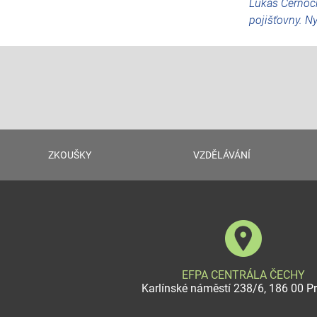
Lukáš Černoch 
pojišťovny. N
ZKOUŠKY
VZDĚLÁVÁNÍ
EFPA CENTRÁLA ČECHY
Karlínské náměstí 238/6, 186 00 P