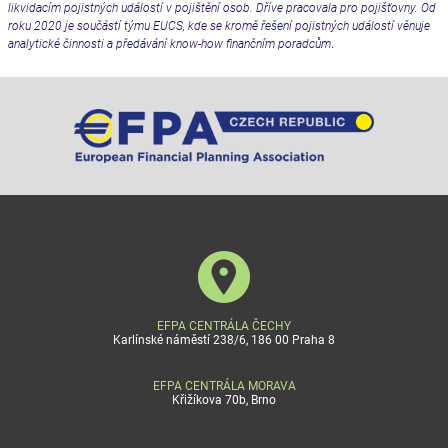
likvidacím pojistných událostí v pojištění osob. Dříve pracovala pro pojišťovny. Od
roku 2020 je součástí týmu EUCS, kde se kromě řešení pojistných událostí věnuje
analytické činnosti a předávání know-how finančním poradcům
.
EFPA CENTRÁLA ČECHY
Karlínské náměstí 238/6, 186 00 Praha 8
EFPA CENTRÁLA MORAVA
Křižíkova 70b, Brno