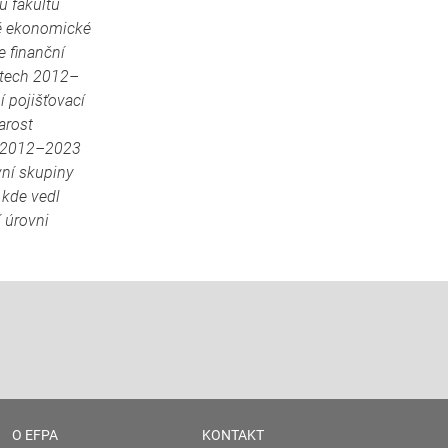
u fakultu
ně ekonomické
e finanční
letech 2012–
 pojišťovací
arost
ch 2012–2023
vní skupiny
 kde vedl
 úrovni
O EFPA
KONTAKT