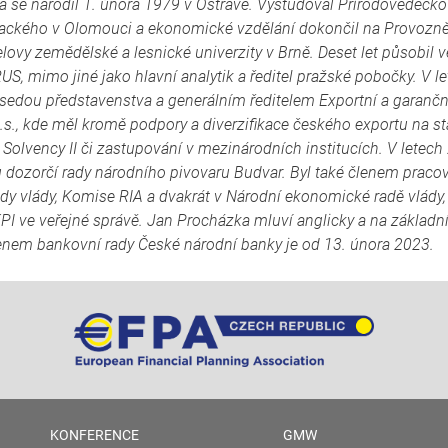
 se narodil 1. února 1979 v Ostravě. Vystudoval Přírodovědecko
alackého v Olomouci a ekonomické vzdělání dokončil na Provoz
lovy zemědělské a lesnické univerzity v Brně. Deset let působil v
S, mimo jiné jako hlavní analytik a ředitel pražské pobočky. V 
sedou představenstva a generálním ředitelem Exportní a garanční
a.s., kde měl kromě podpory a diverzifikace českého exportu na st
Solvency II či zastupování v mezinárodních institucích. V lete
 dozorčí rady národního pivovaru Budvar. Byl také členem praco
rady vlády, Komise RIA a dvakrát v Národní ekonomické radě vlády,
PI ve veřejné správě. Jan Procházka mluví anglicky a na základní
enem bankovní rady České národní banky je od 13. února 2023.
KONFERENCE
GMW