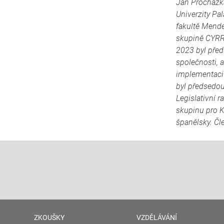
Jan Procházka
Univerzity P
fakultě Mende
skupině CYRRU
2023 byl před
společnosti, 
implementaci 
byl předsedou
Legislativní 
skupinu pro K
španělsky. Čl
ZKOUŠKY
VZDĚLÁVÁNÍ