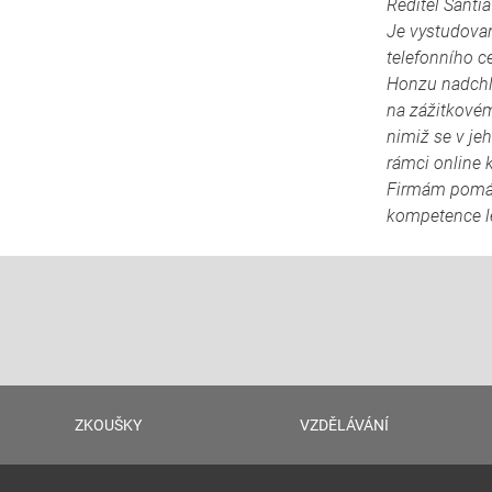
Ředitel Santia
Je vystudovan
telefonního ce
Honzu nadchly
na zážitkovém
nimiž se v je
rámci online 
Firmám pomáhá
kompetence l
ZKOUŠKY
VZDĚLÁVÁNÍ