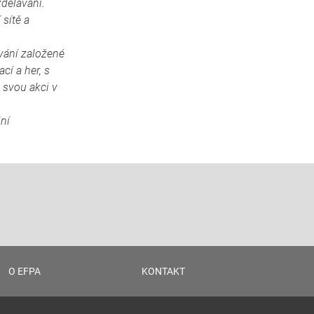
zdělávání.
 sítě a
ávání založené
cí a her, s
 svou akci v
ní
O EFPA
KONTAKT