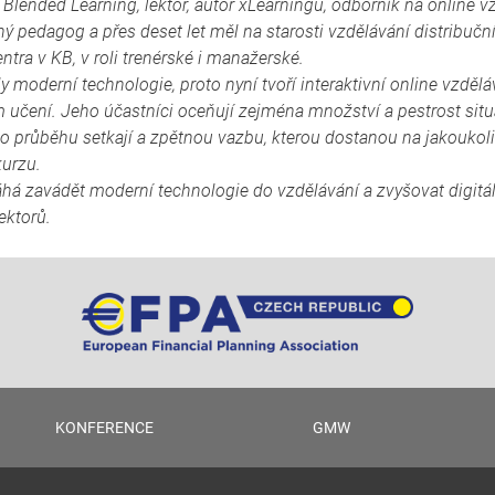
 Blended Learning, lektor, autor xLearningů, odborník na online v
ý pedagog a přes deset let měl na starosti vzdělávání distribuční
ntra v KB, v roli trenérské i manažerské.
 moderní technologie, proto nyní tvoří interaktivní online vzděl
 učení. Jeho účastníci oceňují zejména množství a pestrost situa
ho průběhu setkají a zpětnou vazbu, kterou dostanou na jakoukoli
kurzu.
 zavádět moderní technologie do vzdělávání a zvyšovat digitál
ektorů.
KONFERENCE
GMW