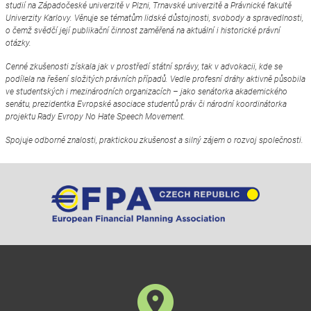
studií na Západočeské univerzitě v Plzni, Trnavské univerzitě a Právnické fakultě
Univerzity Karlovy. Věnuje se tématům lidské důstojnosti, svobody a spravedlnosti,
o čemž svědčí její publikační činnost zaměřená na aktuální i historické právní
otázky.
Cenné zkušenosti získala jak v prostředí státní správy, tak v advokacii, kde se
podílela na řešení složitých právních případů. Vedle profesní dráhy aktivně působila
ve studentských i mezinárodních organizacích – jako senátorka akademického
senátu, prezidentka Evropské asociace studentů práv či národní koordinátorka
projektu Rady Evropy No Hate Speech Movement.
Spojuje odborné znalosti, praktickou zkušenost a silný zájem o rozvoj společnosti.