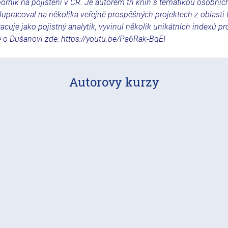
rník na pojištění v ČR. Je autorem tří knih s tématikou osobních
olupracoval na několika veřejně prospěšných projektech z oblasti
acuje jako pojistný analytik, vyvinul několik unikátních indexů pr
ce o Dušanovi zde:
https://youtu.be/Pa6Rak-BqEI
Autorovy kurzy