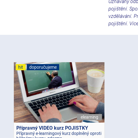
Uznávaný odbo
pojištění. Sp
vzdělávání. Pr
pojištění. Ví
hit
doporučujeme
elearning
Přípravný VIDEO kurz POJISTKY
Přípravný e-learningový kurz doplněný oproti