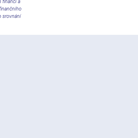
 financí a
 finančního
o srovnání