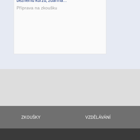
běžnému kurzu, zdarma...
Příprava na zkoušku
ZKOUŠKY
VZDĚLÁVÁNÍ