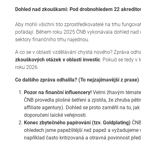
Dohled nad zkouškami: Pod drobnohledem 22 akredito
Aby mohli všichni tito zprostředkovatelé na trhu fungova
pořádají. Během roku 2025 ČNB vykonávala dohled nad
sektory finančního trhu najednou.
A co se v oblasti vzdělávání chystá nového? Zpráva odh
zkouškových otázek v oblasti investic
. Pokud se tedy v
roku 2026.
Co dalšího zpráva odhalila? (To nejzajímavější z praxe)
Pozor na finanční influencery!
Velmi žhavým tématem l
ČNB provedla plošné šetření a zjistila, že zhruba pě
affiliate agentury). Dohled se proto zaměřil na to, 
doporučení laické veřejnosti.
Konec zbytečného papírování (tzv. Goldplating)
ČNB 
ohledech jsme papežštější než papež a vyžadujeme v
například často kritizovaná a otravná povinnost před