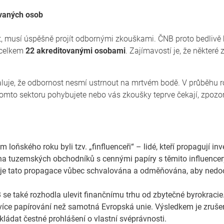
vaných osob
t, musí úspěšně projít odbornými zkouškami. ČNB proto bedlivě ko
 celkem
22 akreditovanými osobami
. Zajímavostí je, že některé 
aluje, že odbornost nesmí ustrnout na mrtvém bodě. V průběhu r
 tomto sektoru pohybujete nebo vás zkoušky teprve čekají, zpoz
oňského roku byli tzv. „finfluenceři“ – lidé, kteří propagují inv
tina tuzemských obchodníků s cennými papíry s těmito influencer
jak je tato propagace vůbec schvalována a odměňována, aby nedoc
se také rozhodla ulevit finančnímu trhu od zbytečné byrokracie.
íce papírování než samotná Evropská unie. Výsledkem je zrušen
kládat čestné prohlášení o vlastní svéprávnosti.