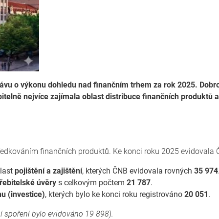
rávu o výkonu dohledu nad finančním trhem za rok 2025. Dobrou
pitelně nejvíce zajímala oblast distribuce finančních produkt
ostředkováním finančních produktů. Ke konci roku 2025 evidoval
blast
pojištění a zajištění
, kterých ČNB evidovala rovných
35 974
řebitelské úvěry
s celkovým počtem
21 787
.
u (investice)
, kterých bylo ke konci roku registrováno
20 051
.
í spoření bylo evidováno 19 898).