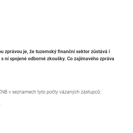
 zprávou je, že tuzemský finanční sektor zůstává i
ů a s ní spojené odborné zkoušky. Co zajímavého zpráva
a ČNB v seznamech tyto počty vázaných zástupců:
.