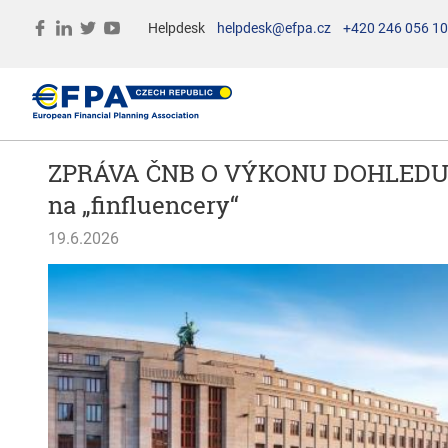
Helpdesk
helpdesk@efpa.cz
+420 246 056 1
ZPRÁVA ČNB O VÝKONU DOHLEDU ZA 
na „finfluencery“
19.6.2026