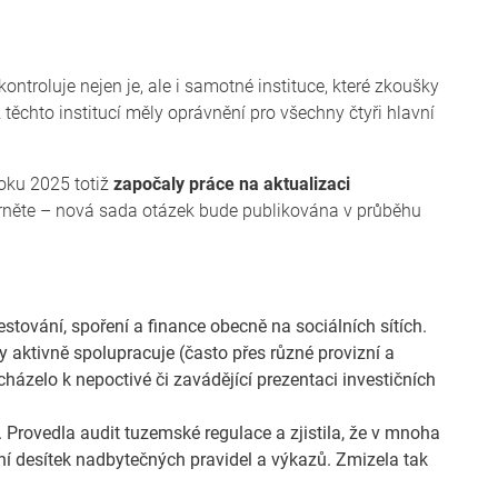
ntroluje nejen je, ale i samotné instituce, které zkoušky
z těchto institucí měly oprávnění pro všechny čtyři hlavní
oku 2025 totiž
započaly práce na aktualizaci
orněte – nová sada otázek bude publikována v průběhu
estování, spoření a finance obecně na sociálních sítích.
y aktivně spolupracuje (často přes různé provizní a
házelo k nepoctivé či zavádějící prezentaci investičních
 Provedla audit tuzemské regulace a zjistila, že v mnoha
í desítek nadbytečných pravidel a výkazů. Zmizela tak