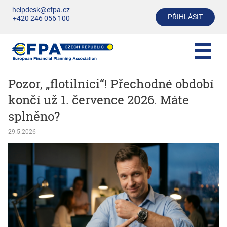
helpdesk@efpa.cz
PŘIHLÁSIT
+420 246 056 100
Pozor, „flotilníci“! Přechodné období
končí už 1. července 2026. Máte
splněno?
29.5.2026