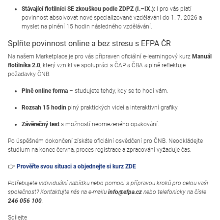
Stávající flotilníci SE zkouškou podle ZDPZ (I.–IX.):
I pro vás platí
povinnost absolvovat nové specializované vzdělávání do 1. 7. 2026 a
myslet na plnění 15 hodin následného vzdělávání.
Splňte povinnost online a bez stresu s EFPA ČR
Na našem Marketplace je pro vás připraven oficiální e-learningový kurz
Manuál
flotilníka 2.0
, který vznikl ve spolupráci s ČAP a ČBA a plně reflektuje
požadavky ČNB.
Plně online forma
– studujete tehdy, kdy se to hodí vám.
Rozsah 15 hodin
plný praktických videí a interaktivní grafiky.
Závěrečný test
s možností neomezeného opakování.
Po úspěšném dokončení získáte oficiální osvědčení pro ČNB. Neodkládejte
studium na konec června, proces registrace a zpracování vyžaduje čas.
👉
Prověřte svou situaci a objednejte si kurz ZDE
Potřebujete individuální nabídku nebo pomoci s přípravou kroků pro celou vaši
společnost? Kontaktujte nás na e-mailu
info@efpa.cz
nebo telefonicky na čísle
246 056 100
.
Sdílejte