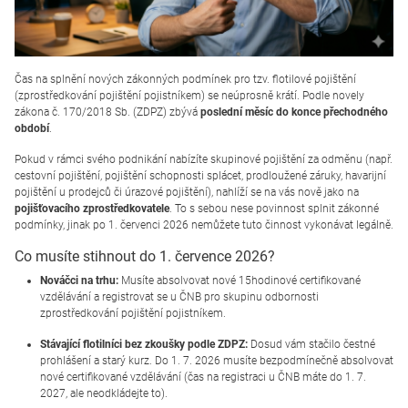
Čas na splnění nových zákonných podmínek pro tzv. flotilové pojištění
(zprostředkování pojištění pojistníkem) se neúprosně krátí. Podle novely
zákona č. 170/2018 Sb. (ZDPZ) zbývá
poslední měsíc do konce přechodného
období
.
Pokud v rámci svého podnikání nabízíte skupinové pojištění za odměnu (např.
cestovní pojištění, pojištění schopnosti splácet, prodloužené záruky, havarijní
pojištění u prodejců či úrazové pojištění), nahlíží se na vás nově jako na
pojišťovacího zprostředkovatele
. To s sebou nese povinnost splnit zákonné
podmínky, jinak po 1. červenci 2026 nemůžete tuto činnost vykonávat legálně.
Co musíte stihnout do 1. července 2026?
Nováčci na trhu:
Musíte absolvovat nové 15hodinové certifikované
vzdělávání a registrovat se u ČNB pro skupinu odbornosti
zprostředkování pojištění pojistníkem.
Stávající flotilníci bez zkoušky podle ZDPZ:
Dosud vám stačilo čestné
prohlášení a starý kurz. Do 1. 7. 2026 musíte bezpodmínečně absolvovat
nové certifikované vzdělávání (čas na registraci u ČNB máte do 1. 7.
2027, ale neodkládejte to).