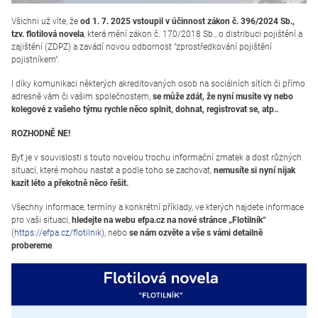
Všichni už víte, že
od 1. 7. 2025 vstoupil v účinnost zákon č. 396/2024 Sb.,
tzv. flotilová novela
, která mění zákon č. 170/2018 Sb., o distribuci pojištění a
zajištění (ZDPZ) a zavádí novou odbornost "zprostředkování pojištění
pojistníkem".
I díky komunikaci některých akreditovaných osob na sociálních sítích či přímo
adresně vám či vašim společnostem,
se může zdát, že nyní musíte vy nebo
kolegové z vašeho týmu rychle něco splnit, dohnat, registrovat se, atp..
ROZHODNĚ NE!
Byť je v souvislosti s touto novelou trochu informační zmatek a dost různých
situací, které mohou nastat a podle toho se zachovat,
nemusíte si nyní nijak
kazit léto a překotně něco řešit.
Všechny informace, termíny a konkrétní příklady, ve kterých najdete informace
pro vaši situaci,
hledejte na webu efpa.cz na nové stránce „Flotilník“
(
https://efpa.cz/flotilnik
), nebo
se nám ozvěte a vše s vámi detailně
probereme
.