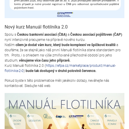
Nový kurz Manuál flotilníka 2.0
Spolu s
Českou bankovní asociací (ČBA)
a
Českou asociací pojišťoven (ČAP)
nyní intenzivně pracujeme na přípravě nového kurzu.
Naším
cílem je dodat vám kurz, který bude komplexní ve špičkové kvalitě
a
doufáme, že se stejně jako náš první Manuál flotilníka stane standardem pro
trh. Proto, i s ohledem na výše zmiňované přechodné období pro jeho
studium,
věnujeme více času jeho přípravě.
Kurz Manuál flotilníka 2.0 (
https://efpa.cz/marketplace/produkt/manual-
flotilnika-2-0
)
bude tak dostupný v druhé polovině července.
Pokud byste k této problematice měli jakékoliv dotazy, neváhejte nás
kontaktovat. Sledujte náš web.