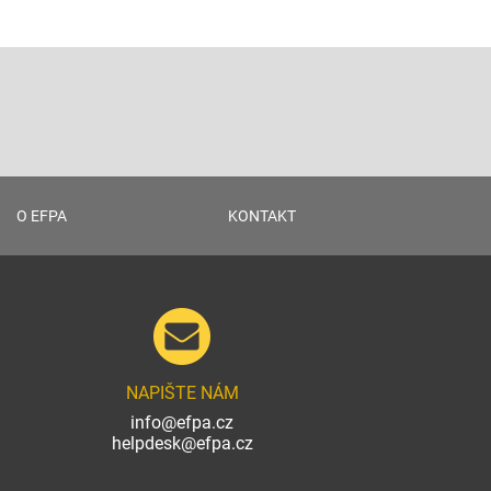
O EFPA
KONTAKT
NAPIŠTE NÁM
info@efpa.cz
helpdesk@efpa.cz