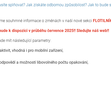
musíte splňovat? Jak získáte odbornou způsobilost? Jak to bud
ášíme souhrnné informace o změnách v naší nové sekci
FLOTILNÍ
 bude k dispozici v průběhu července 2025!! Sledujte náš web!!
e mít následující parametry:
ktivit, vhodná i pro mobilní zařízení,
odpovědí a možností libovolného počtu opakování,