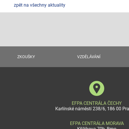
zpět na všechny aktuality
ZKOUŠKY
VZDĚLÁVÁNÍ
EFPA CENTRÁLA ČECHY
Karlínské náměstí 238/6, 186 00 Pr
EFPA CENTRÁLA MORAVA
Křižíkova 70b, Brno