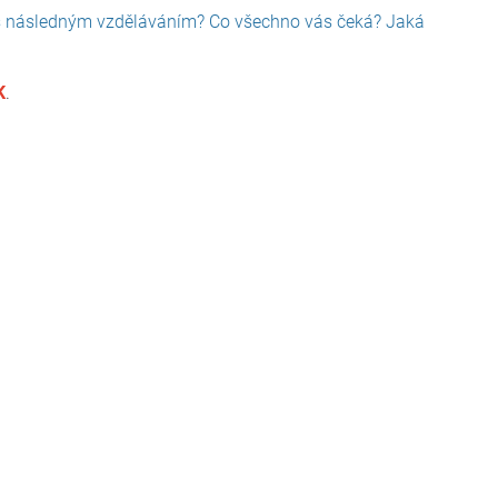
e s následným vzděláváním? Co všechno vás čeká? Jaká
K
.