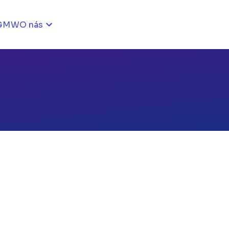
GMW
O nás