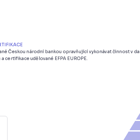
RTIFIKACE
vané Českou národní bankou opravňující vykonávat činnost v 
 a certifikace udělované EFPA EUROPE.