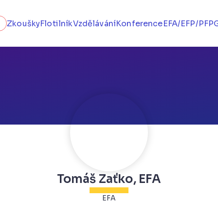
Zkoušky
Flotilník
Vzdělávání
Konference
EFA/EFP/PFP
Tomáš Zaťko, EFA
EFA