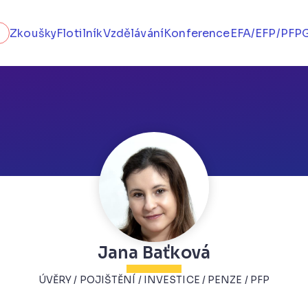
Zkoušky
Flotilník
Vzdělávání
Konference
EFA/EFP/PFP
Jana Baťková
ÚVĚRY / POJIŠTĚNÍ / INVESTICE / PENZE / PFP