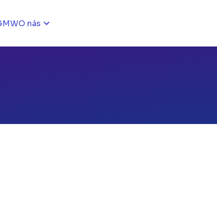
GMW
O nás