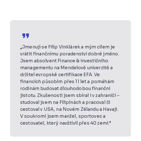
„
Jmenuji se Filip Vinklárek a mým cílem je
vrátit finančnímu poradenství dobré jméno.
Jsem absolvent Finance & investičního
managementu na Mendelově univerzitě a
držitel evropské certifikace EFA. Ve
financích působím přes 11 let a pomáhám
rodinám budovat dlouhodobou finanční
jistotu. Zkušenosti jsem sbíral i v zahraničí –
studoval jsem na Filipínách a pracoval či
cestoval v USA, na Novém Zélandu a Havaji.
V soukromí jsem manžel, sportovec a
cestovatel, který navštívil přes 40 zemí.
”