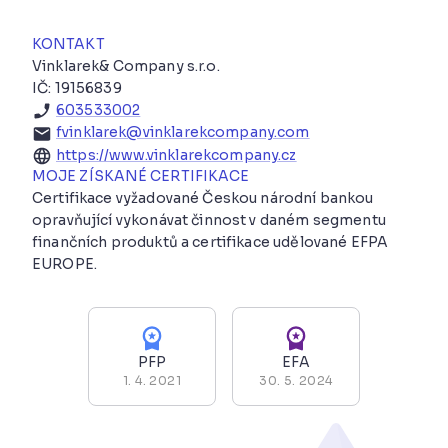
KONTAKT
Vinklarek& Company s.r.o.
IČ: 19156839
603533002
fvinklarek@vinklarekcompany.com
https://www.vinklarekcompany.cz
MOJE ZÍSKANÉ CERTIFIKACE
Certifikace vyžadované Českou národní bankou
opravňující vykonávat činnost v daném segmentu
finančních produktů a certifikace udělované EFPA
EUROPE.
PFP
EFA
1. 4. 2021
30. 5. 2024