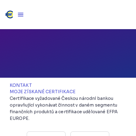
POJIŠTĚNÍ / PENZE / PFP / EFA
Jihomoravský kraj
KONTAKT
MOJE ZÍSKANÉ CERTIFIKACE
Certifikace vyžadované Českou národní bankou
opravňující vykonávat činnost v daném segmentu
finančních produktů a certifikace udělované EFPA
EUROPE.