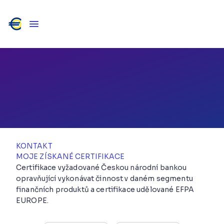
Roman Bezunk
ÚVĚRY / POJIŠTĚNÍ / INVESTICE / PENZE / PFP
KONTAKT
MOJE ZÍSKANÉ CERTIFIKACE
Certifikace vyžadované Českou národní bankou
opravňující vykonávat činnost v daném segmentu
finančních produktů a certifikace udělované EFPA
EUROPE.