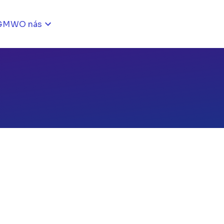
GMW
O nás