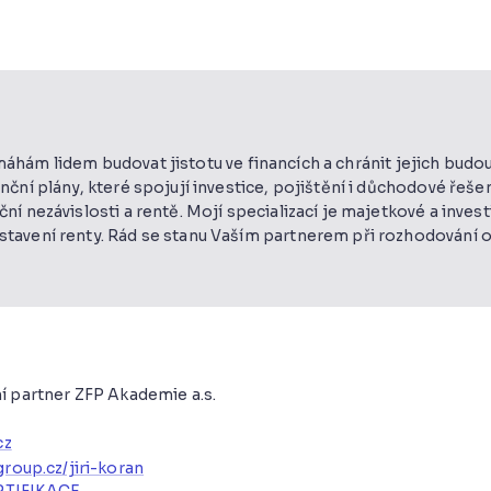
máhám lidem budovat jistotu ve financích a chránit jejich bud
anční plány, které spojují investice, pojištění i důchodové řešen
ční nezávislosti a rentě. Mojí specializací je majetkové a invest
stavení renty. Rád se stanu Vaším partnerem při rozhodování o
ní partner ZFP Akademie a.s.
cz
roup.cz/jiri-koran
RTIFIKACE