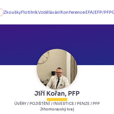
Zkoušky
Flotilník
Vzdělávání
Konference
EFA/EFP/PFP
Jiří Kořan, PFP
ÚVĚRY / POJIŠTĚNÍ / INVESTICE / PENZE / PFP
Jihomoravský kraj