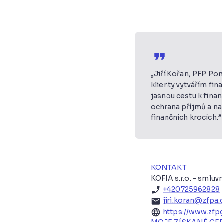
„
Jiří Kořan, PFP Po
klienty vytvářím fin
jasnou cestu k finan
ochrana příjmů a na
finančních krocích.
”
KONTAKT
KOFIA s.r.o. - smluv
+420725962828
jiri.koran@zfpa.
https://www.zfpg
MOJE ZÍSKANÉ CE