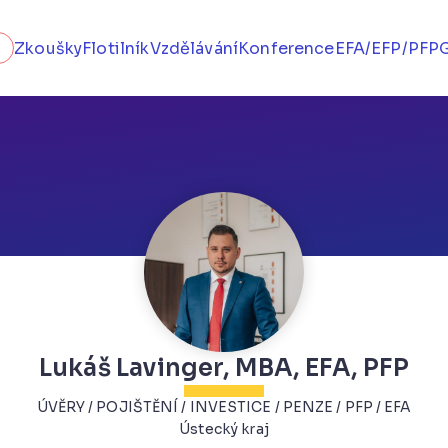
Zkoušky
Flotilník
Vzdělávání
Konference
EFA/EFP/PFP
Lukáš Lavinger, MBA, EFA, PFP
ÚVĚRY / POJIŠTĚNÍ / INVESTICE / PENZE / PFP / EFA
Ústecký kraj