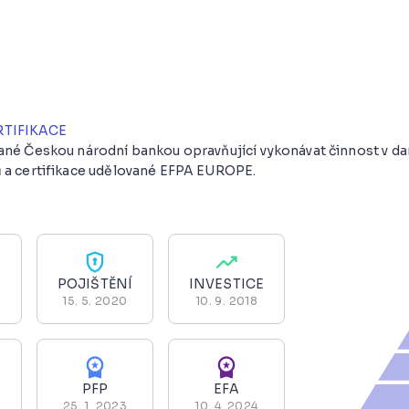
RTIFIKACE
vané Českou národní bankou opravňující vykonávat činnost v 
 a certifikace udělované EFPA EUROPE.
POJIŠTĚNÍ
INVESTICE
15. 5. 2020
10. 9. 2018
PFP
EFA
25. 1. 2023
10. 4. 2024