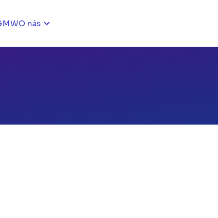
GMW
O nás