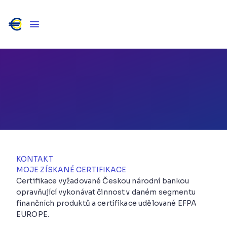
Marek Dvořáček
ÚVĚRY / POJIŠTĚNÍ / INVESTICE / PENZE / PFP
Jihomoravský kraj
KONTAKT
MOJE ZÍSKANÉ CERTIFIKACE
Certifikace vyžadované Českou národní bankou
opravňující vykonávat činnost v daném segmentu
finančních produktů a certifikace udělované EFPA
EUROPE.