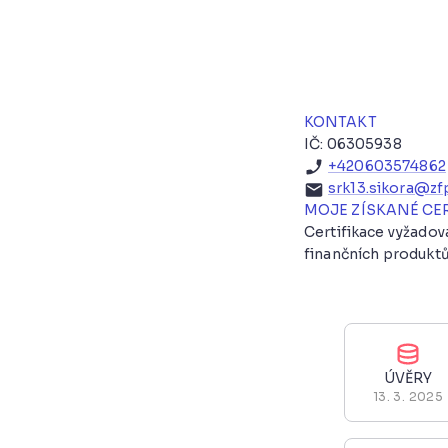
KONTAKT
IČ: 06305938
+420603574862
srk13.sikora@zf
MOJE ZÍSKANÉ CE
Certifikace vyžado
finančních produktů
ÚVĚRY
13. 3. 2025