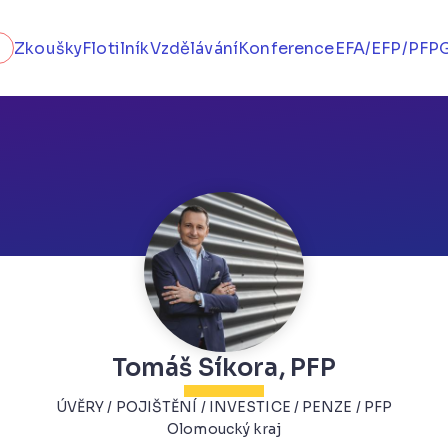
Zkoušky
Flotilník
Vzdělávání
Konference
EFA/EFP/PFP
Tomáš Síkora, PFP
ÚVĚRY / POJIŠTĚNÍ / INVESTICE / PENZE / PFP
Olomoucký kraj