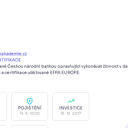
pakademie.cz
RTIFIKACE
vané Českou národní bankou opravňující vykonávat činnost v 
 a certifikace udělované EFPA EUROPE.
POJIŠTĚNÍ
INVESTICE
15. 6. 2020
15. 12. 2017