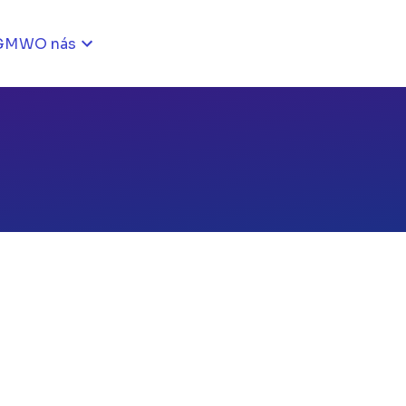
GMW
O nás