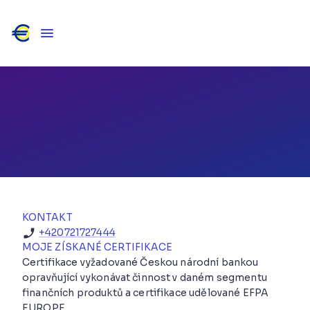
Pavel Doubek, PFP
ÚVĚRY / POJIŠTĚNÍ / INVESTICE / PENZE / PFP
Ústecký kraj
KONTAKT
+420721727444
MOJE ZÍSKANÉ CERTIFIKACE
Certifikace vyžadované Českou národní bankou
opravňující vykonávat činnost v daném segmentu
finančních produktů a certifikace udělované EFPA
EUROPE.