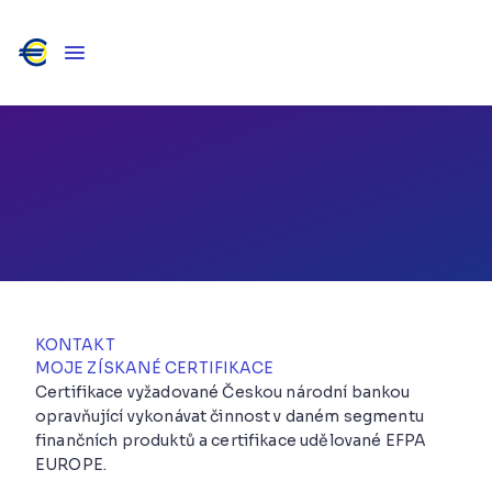
Radim Křížek
ÚVĚRY / POJIŠTĚNÍ / INVESTICE / PENZE / PFP
Liberecký kraj
KONTAKT
MOJE ZÍSKANÉ CERTIFIKACE
Certifikace vyžadované Českou národní bankou
opravňující vykonávat činnost v daném segmentu
finančních produktů a certifikace udělované EFPA
EUROPE.