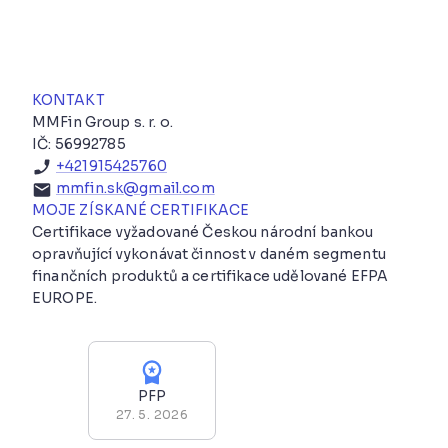
KONTAKT
MMFin Group s. r. o.
IČ: 56992785
+421915425760
mmfin.sk@gmail.com
MOJE ZÍSKANÉ CERTIFIKACE
Certifikace vyžadované Českou národní bankou
opravňující vykonávat činnost v daném segmentu
finančních produktů a certifikace udělované EFPA
EUROPE.
PFP
27. 5. 2026