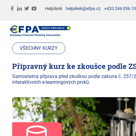
Helpdesk
helpdesk@efpa.cz
+420 246 056 1
VŠECHNY KURZY
Přípravný kurz ke zkoušce podle ZSÚ
Samostatná příprava před zkuškou podle zákona č. 257/2
interaktivních e-learningových prvků.