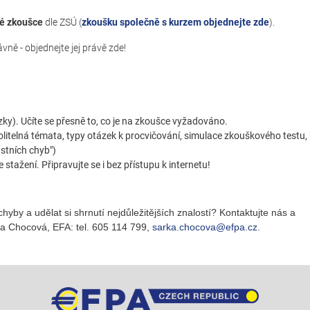
é zkoušce
dle ZSÚ (
zkoušku společně s kurzem objednejte zde
).
ně - objednejte jej právě zde!
ázky). Učíte se přesně to, co je na zkoušce vyžadováno.
olitelná témata, typy otázek k procvičování, simulace zkouškového testu
astních chyb")
stažení. Připravujte se i bez přístupu k internetu!
chyby a udělat si shrnutí nejdůležitějších znalostí? Kontaktujte nás a
a Chocová, EFA: tel. 605 114 799,
sarka.chocova@efpa.cz
.