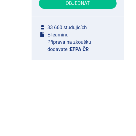
OBJEDNAT
33 660 studujících
E-learning
Příprava na zkoušku
dodavatel:
EFPA ČR