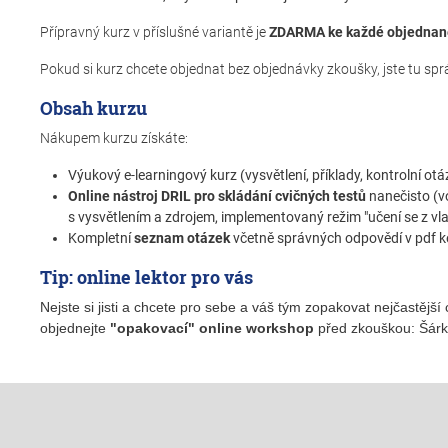
Přípravný kurz v příslušné variantě je
ZDARMA ke každé objednan
Pokud si kurz chcete objednat bez objednávky zkoušky, jste tu správ
Obsah kurzu
Nákupem kurzu získáte:
Výukový e-learningový kurz (vysvětlení, příklady, kontrolní ot
Online nástroj DRIL pro skládání cvičných testů
nanečisto (v
s vysvětlením a zdrojem, implementovaný režim "učení se z vl
Kompletní
seznam otázek
včetně správných odpovědí v pdf ke 
Tip: online lektor pro vás
Nejste si jisti a chcete pro sebe a váš tým zopakovat nejčastější 
objednejte
"opakovací" online workshop
před zkouškou: Šárk