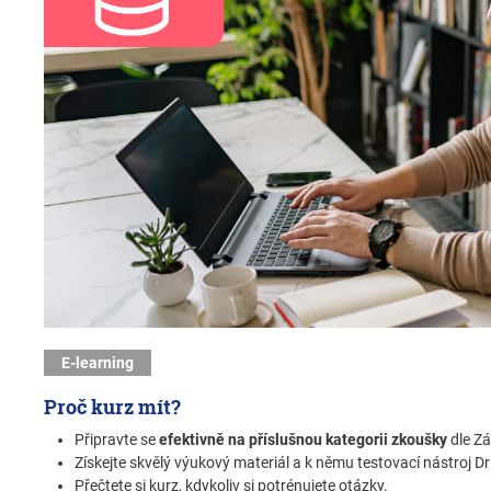
E-learning
Proč kurz mít?
Připravte se
efektivně na příslušnou kategorii zkoušky
dle Zá
Získejte skvělý výukový materiál a k němu testovací nástroj Dri
Přečtete si kurz, kdykoliv si potrénujete otázky.